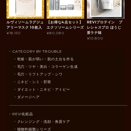
ルヴィソームラグジュ
【お得な4点セット】
REVIプロテイン プ
アリーマスク 10枚入
エクソソームシリーズ
レシャスプロ ほうじ
茶ラテ味
¥18,150
¥80,080
¥10,800
CATEGORY BY TROUBLE
乾燥・肌が弱い・肌の土台を作る
毛穴・ツヤ・美白・コラーゲン生成
毛穴・リフトアップ・シワ
ニキビ・シミ・肝斑
ダイエット・ニキビ・アトピー
ダメージヘア
REVI化粧品
クレンジング・洗顔・角質ケア
植物幹細胞シリーズ