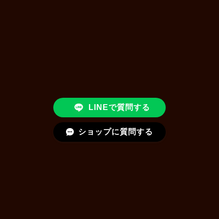
LINEで質問する
ショップに質問する
クレンジング・洗顔・角質ケア
植物幹細胞シリーズ
再生因子シリーズ
エクソソーム