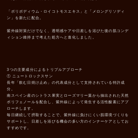
「ポリポディウム・ロイコトモスエキス」と「メロングリソディ
ン」を新たに配合。
紫外線対策だけでなく、透明感ケアや日差しを浴びた後の肌コンデ
ィション維持まで考えた処方へと進化しました。
3つの主要成分によるトリプルアプローチ
① ニュートロックスサン
長年「飲む日焼け止め」の代表成分として支持されている特許成
分。
南スペイン産のシトラス果実とローズマリー葉から抽出された天然
ポリフェノールを配合し、紫外線によって発生する活性酸素にアプ
ローチします。
毎日継続して摂取することで、紫外線に負けにくい肌環境づくりを
サポートし、日差しを浴びる機会の多い方のインナーケアとしてお
すすめです。