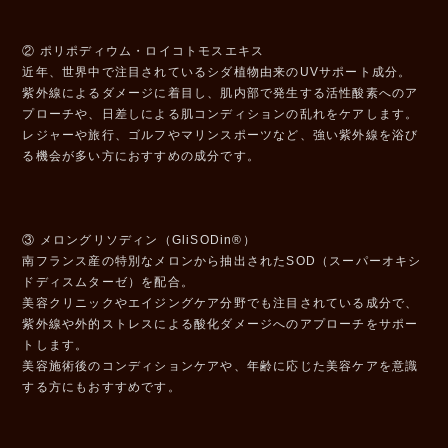
② ポリポディウム・ロイコトモスエキス
近年、世界中で注目されているシダ植物由来のUVサポート成分。
紫外線によるダメージに着目し、肌内部で発生する活性酸素へのア
プローチや、日差しによる肌コンディションの乱れをケアします。
レジャーや旅行、ゴルフやマリンスポーツなど、強い紫外線を浴び
る機会が多い方におすすめの成分です。
③ メロングリソディン（GliSODin®）
南フランス産の特別なメロンから抽出されたSOD（スーパーオキシ
ドディスムターゼ）を配合。
美容クリニックやエイジングケア分野でも注目されている成分で、
紫外線や外的ストレスによる酸化ダメージへのアプローチをサポー
トします。
美容施術後のコンディションケアや、年齢に応じた美容ケアを意識
する方にもおすすめです。