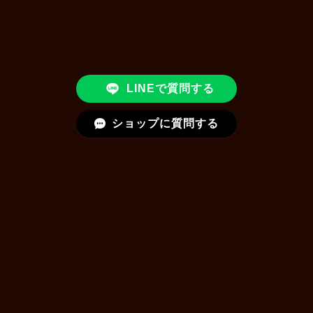
LINEで質問する
ショップに質問する
クレンジング・洗顔・角質ケア
植物幹細胞シリーズ
再生因子シリーズ
エクソソーム
NMNシリーズ
針スピキュールシリーズ
メイク用品
ヘアケア