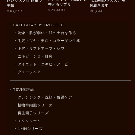
レシャスプロ 抹茶ラ
整えるサプリ
月届きます
テ味
¥27,400
¥8,640
¥10,800
CATEGORY BY TROUBLE
乾燥・肌が弱い・肌の土台を作る
毛穴・ツヤ・美白・コラーゲン生成
毛穴・リフトアップ・シワ
ニキビ・シミ・肝斑
ダイエット・ニキビ・アトピー
ダメージヘア
REVI化粧品
クレンジング・洗顔・角質ケア
植物幹細胞シリーズ
再生因子シリーズ
エクソソーム
NMNシリーズ