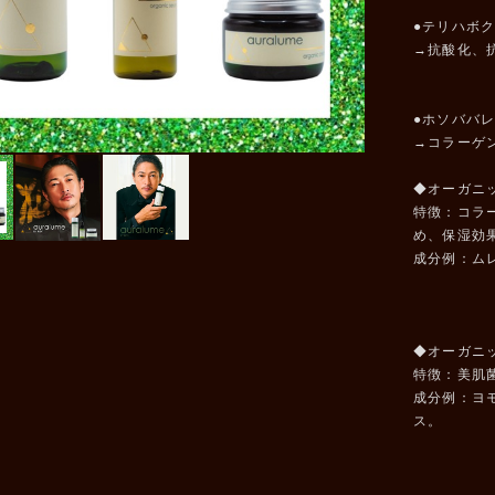
●テリハボ
→抗酸化、
●ホソババ
→コラーゲ
◆オーガニッ
特徴：コラ
め、保湿効
成分例：ム
◆オーガニッ
特徴：美肌
成分例：ヨ
ス。