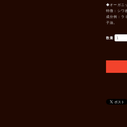
◆オーガニ
特徴：シワ
成分例：ラ
子油。
数量