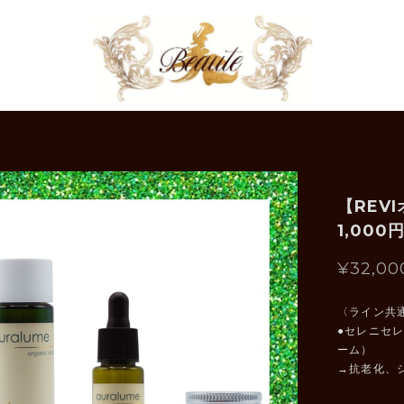
【RE
1,00
¥32,00
〈ライン共
●セレニセ
ーム）
→抗老化、