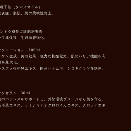
ク種子油（タマヌオイル）
抗炎症、製肌、肌の柔軟性向上。
レンギク成長点細胞培養物
ン生成促進、毛細血管強化。
クローション 100ml
ーゲン生成、美白効果、強力な抗酸化力。肌のバリア機能を高
果を最大化。
レスズメ根発酵エキス、国産ハトムギ、シロキクラゲ多糖体。
クセラム 30ml
菌のバランスをサポートし、外部環境ダメージから肌を守る。
モギ葉エキス、ラミナリアオクロロイカエキス、クロレアエキ