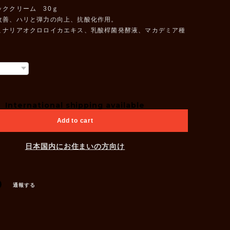
ッククリーム 30ｇ
改善、ハリと弾力の向上、抗酸化作用。
ミナリアオクロロイカエキス、乳酸桿菌発酵液、マカデミア種
International shipping available
Add to cart
日本国内にお住まいの方向け
通報する