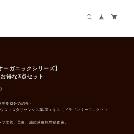
VIオーガニックシリーズ】
0円お得な3点セット
0
通主要成分の紹介〉
レウスコスタリセンシス葉/茎エキス（ドラゴンリーフエクソソ
シワ改善、美白、線維芽細胞増殖促進。