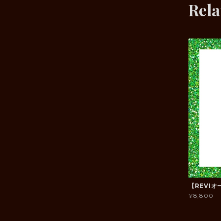
Rela
【REVI
¥8,800