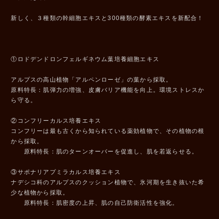
新しく、３種類の幹細胞エキスと300種類の酵素エキスを新配合！
①ロドデンドロンフェルギネウム葉培養細胞エキス
アルプスの高山植物「アルペンローゼ」の葉から採取。
原料特長：肌弾力の増強、皮膚バリア機能を向上。環境ストレスか
ら守る。
②コンフリーカルス培養エキス
コンフリーは最も古くから知られている薬効植物で、その植物の根
から採取。
原料特長：肌のターンオーバーを促進し、肌を若返らせる。
③サポナリアプミラカルス培養エキス
ナデシコ科のアルプスのクッション植物で、氷河期を生き抜いた希
少な植物から採取。
原料特長：肌密度の上昇、肌の自己防衛活性を強化。