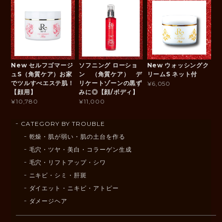
New セルフゴマージ
ソフニング ローショ
New ウォッシングク
ュS（角質ケア）お家
ン （角質ケア） デ
リームS ネット付
でツルすべエステ肌！
リケートゾーンの黒ず
¥6,050
【顔用】
みに◎【顔/ボディ】
¥10,780
¥11,000
CATEGORY BY TROUBLE
乾燥・肌が弱い・肌の土台を作る
毛穴・ツヤ・美白・コラーゲン生成
毛穴・リフトアップ・シワ
ニキビ・シミ・肝斑
ダイエット・ニキビ・アトピー
ダメージヘア