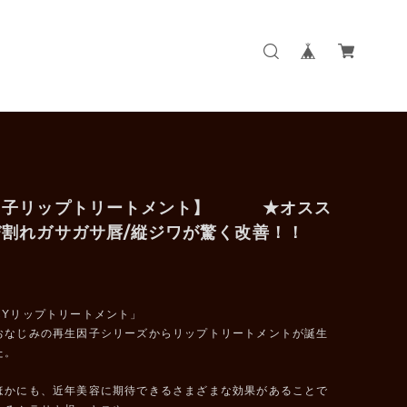
因子リップトリートメント】 ★オスス
び割れガサガサ唇/縦ジワが驚く改善！！
CYリップトリートメント」
おなじみの再生因子シリーズからリップトリートメントが誕生
た。
ほかにも、近年美容に期待できるさまざまな効果があることで