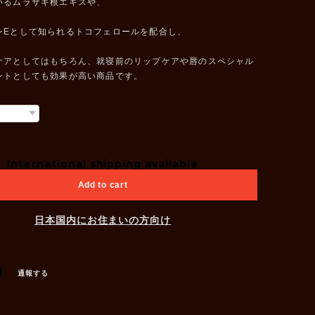
いるムラサキ根エキスや、
ンEとして知られるトコフェロールを配合し、
ケアとしてはもちろん、就寝前のリップケアや唇のスペシャル
ントとしても効果が高い商品です。
International shipping available
Add to cart
日本国内にお住まいの方向け
通報する