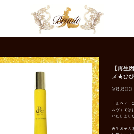
【再生
メ★ひ
¥8,800
「ルヴィ 
ルヴィでは
いたしまし
再生因子の