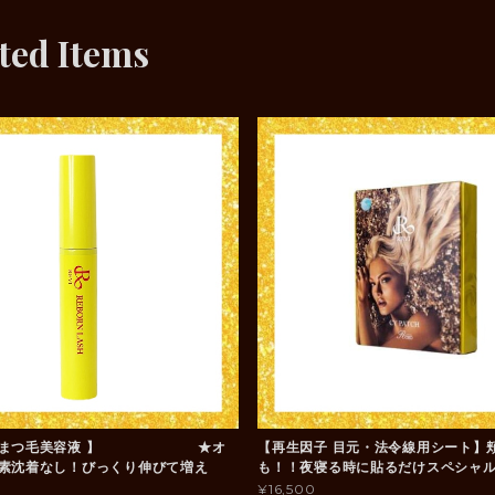
ted Items
因子まつ毛美容液 】 ★オ
【再生因子 目元・法令線用シート】
素沈着なし！びっくり伸びて増え
も！！夜寝る時に貼るだけスペシャ
¥16,500