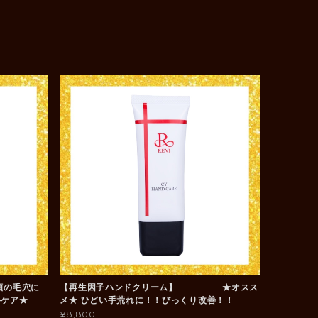
頬の毛穴に
【再生因子ハンドクリーム】 ★オスス
ルケア★
メ★ ひどい手荒れに！！びっくり改善！！
¥8,800