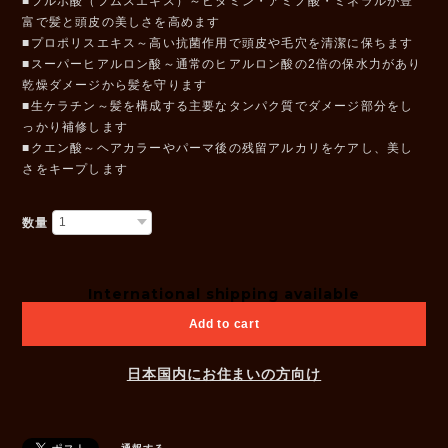
■フルボ酸（フムスエキス）～ビタミン・アミノ酸・ミネラルが豊
富で髪と頭皮の美しさを高めます
■プロポリスエキス～高い抗菌作用で頭皮や毛穴を清潔に保ちます
■スーパーヒアルロン酸～通常のヒアルロン酸の2倍の保水力があり
乾燥ダメージから髪を守ります
■生ケラチン～髪を構成する主要なタンパク質でダメージ部分をし
っかり補修します
■クエン酸～ヘアカラーやパーマ後の残留アルカリをケアし、美し
さをキープします
数量
International shipping available
Add to cart
日本国内にお住まいの方向け