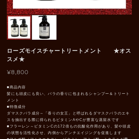
ローズモイスチャートリートメント ★オス
スメ★
¥8,800
■商品内容
髪にも頭皮にも良い、バラの香りに包まれるシャンプー＆トリート
メント
■特徴成分
ダマスクバラ成分～「香りの女王」と呼ばれるダマスクバラのエキ
スを抽出する際に得られるビタミンAやCが豊富な蒸留水です
■フラーレン～ビタミンCの172倍もの抗酸化作用があり、髪や頭皮
の状態を活性化させ、内側からアンチエイジングを促進します